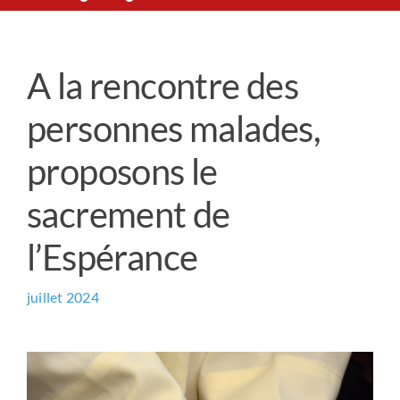
Le Chemin du Cœur
A la rencontre des
Prière universelle
personnes malades,
News
proposons le
sacrement de
Qui sommes-nous ?
l’Espérance
Contact
juillet 2024