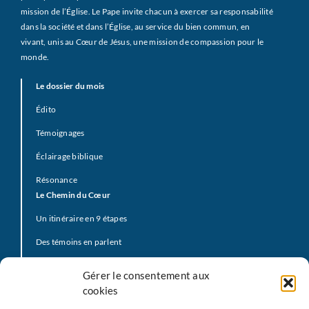
mission de l’Église. Le Pape invite chacun à exercer sa responsabilité
dans la société et dans l’Église, au service du bien commun, en
vivant, unis au Cœur de Jésus, une mission de compassion pour le
monde.
Le dossier du mois
Édito
Témoignages
Éclairage biblique
Résonance
Le Chemin du Cœur
Un itinéraire en 9 étapes
Des témoins en parlent
Prière d’offrande
Gérer le consentement aux
La Vidéo du Pape
cookies
Click to Pray