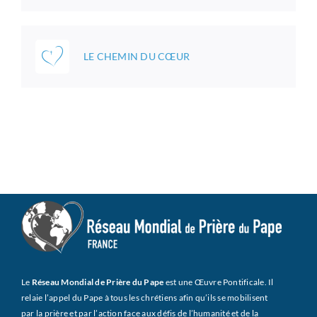
LE CHEMIN DU CŒUR
Le
Réseau Mondial de Prière du Pape
est une Œuvre Pontificale. Il
relaie l’appel du Pape à tous les chrétiens afin qu’ils se mobilisent
par la prière et par l’action face aux défis de l’humanité et de la