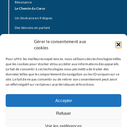
Résonance
Le Chemin du Cœur
Un itinéraire en 9 étapes
Des témoins en parlent
Prière d’offrande
Gérer le consentement aux
La Vidéo du Pape
cookies
Click to Pray
Pour offrir les meilleures expériences, nous utilisons des technologies telles
Prier avec la Parole de Dieu
que les cookies pour stocker et/ou accéder aux informations des appareils.
Le fait de consentir à ces technologies nous permettra de traiter des
Prière Universelle
données telles que le comportement de navigation ou les ID uniques sur ce
site. Le fait de ne pas consentir ou de retirer son consentement peut avoir
Agenda
un effet négatif sur certaines caractéristiques et fonctions.
Le
M
EJ
Les partenaires
Accepter
Restons en contact
Refuser
Nous écrire
Voir les préférences