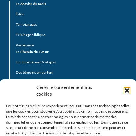
Le dossier du mois
Édito
Témoignages
Éclairage biblique
Résonance
Le Chemin du Cœur
Un itinéraire en 9 étapes
Des témoins en parlent
Prière d’offrande
Gérer le consentement aux
La Vidéo du Pape
cookies
Click to Pray
Pour offrir les meilleures expériences, nous utilisons des technologies telles
Prier avec la Parole de Dieu
que les cookies pour stocker et/ou accéder aux informations des appareils.
Le fait de consentir à ces technologies nous permettra de traiter des
Prière Universelle
données telles que le comportement de navigation ou les ID uniques sur ce
site. Le fait de ne pas consentir ou de retirer son consentement peut avoir
Agenda
un effet négatif sur certaines caractéristiques et fonctions.