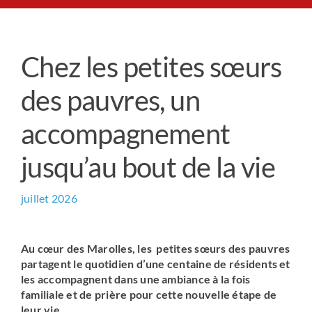
Le Chemin du Cœur
Chez les petites sœurs
Prière universelle
des pauvres, un
News
accompagnement
jusqu’au bout de la vie
Qui sommes-nous ?
juillet 2026
Contact
Au cœur des Marolles, les petites sœurs des pauvres
partagent le quotidien d’une centaine de résidents et
les accompagnent dans une ambiance à la fois
familiale et de prière pour cette nouvelle étape de
leur vie.