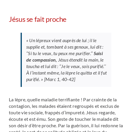
Jésus se fait proche
« Un lépreux vient auprès de lui ; il le
supplie et, tombant à ses genoux, lui dit :
‘’Si tu le veux, tu peux me purifier.’’
Saisi
de compassion,
Jésus étendit la main, le
toucha et lui dit : ‘’Je le veux, sois purifié.’’
À l’instant même, la lèpre le quitta et il fut
purifié
. » [Marc 1, 40-42]
La lèpre, quelle maladie terrifiante ! Par crainte de la
contagion, les malades étaient regroupés et exclus de
toute vie sociale, frappés d’impureté. Jésus regarde,
écoute et est ému. Son geste de toucher le malade dit
son désir d’être proche. Par la guérison, il lui redonne la
santé, le sort de sa solitude obligée et le lave du