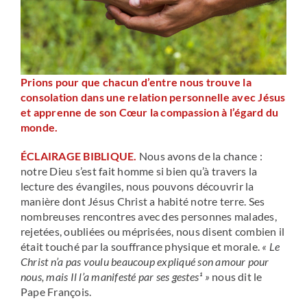
Prions pour que chacun d’entre nous trouve la
consolation dans une relation personnelle avec Jésus
et apprenne de son Cœur la compassion à l’égard du
monde.
ÉCLAIRAGE BIBLIQUE.
Nous avons de la chance :
notre Dieu s’est fait homme si bien qu’à travers la
lecture des évangiles, nous pouvons découvrir la
manière dont Jésus Christ a habité notre terre. Ses
nombreuses rencontres avec des personnes malades,
rejetées, oubliées ou méprisées, nous disent combien il
était touché par la souffrance physique et morale.
« Le
Christ n’a pas voulu beaucoup expliqué son amour pour
nous, mais Il l’a manifesté par ses gestes¹ »
nous dit le
Pape François.