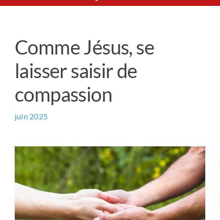
Le Chemin du Cœur
Comme Jésus, se
Prière universelle
laisser saisir de
News
compassion
Qui sommes-nous ?
juin 2025
Contact