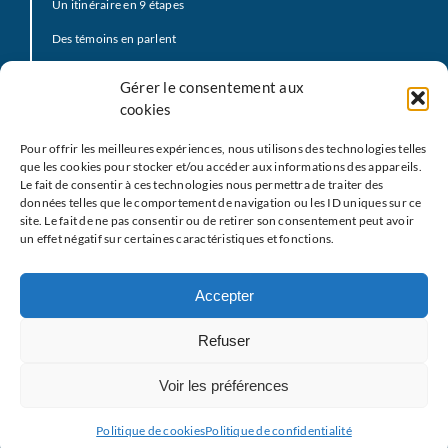
Un itinéraire en 9 étapes
Des témoins en parlent
Prière d’offrande
Gérer le consentement aux
La Vidéo du Pape
cookies
Click to Pray
Pour offrir les meilleures expériences, nous utilisons des technologies telles
Prier avec la Parole de Dieu
que les cookies pour stocker et/ou accéder aux informations des appareils.
Le fait de consentir à ces technologies nous permettra de traiter des
Prière Universelle
données telles que le comportement de navigation ou les ID uniques sur ce
site. Le fait de ne pas consentir ou de retirer son consentement peut avoir
Agenda
un effet négatif sur certaines caractéristiques et fonctions.
Le
M
EJ
Les partenaires
Accepter
Restons en contact
Refuser
Nous écrire
Voir les préférences
Mentions légales
Politique de cookies
Politique de confidentialité
Politique de confidentialit
é