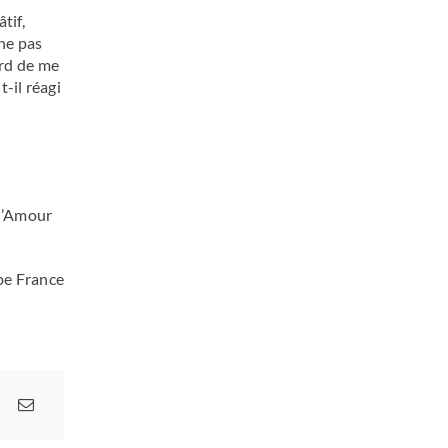
tif,
 ne pas
ord de me
-il réagi
 l’Amour
pe France