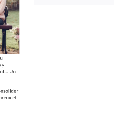
du
s y
ment… Un
nsolider
breux et