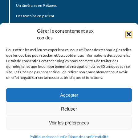
Un itinéraire en 9 étapes
Des témoins en parlent
Prière d’offrande
Gérer le consentement aux
La Vidéo du Pape
cookies
Click to Pray
Pour offrir les meilleures expériences, nous utilisons des technologies telles
Prier avec la Parole de Dieu
que les cookies pour stocker et/ou accéder aux informations des appareils.
Le fait de consentir à ces technologies nous permettra de traiter des
Prière Universelle
données telles que le comportement de navigation ou les ID uniques sur ce
site. Le fait de ne pas consentir ou de retirer son consentement peut avoir
Agenda
un effet négatif sur certaines caractéristiques et fonctions.
Le
M
EJ
Les partenaires
Accepter
Restons en contact
Refuser
Nous écrire
Voir les préférences
Mentions légales
Politique de cookies
Politique de confidentialité