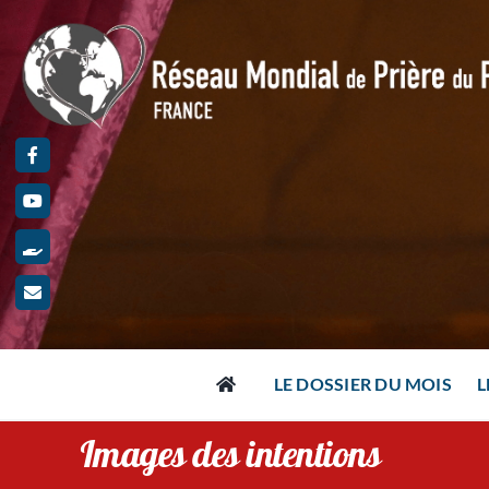
Passer
au
contenu
LE DOSSIER DU MOIS
L
Images des intentions