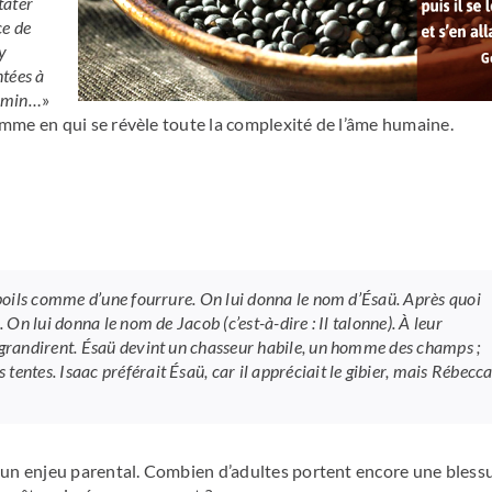
tater
ce de
y
ntées à
hemin…
»
mme en qui se révèle toute la complexité de l’âme humaine.
e poils comme d’une fourrure. On lui donna le nom d’Ésaü. Après quoi
 On lui donna le nom de Jacob (c’est-à-dire : Il talonne). À leur
s grandirent. Ésaü devint un chasseur habile, un homme des champs ;
entes. Isaac préférait Ésaü, car il appréciait le gibier, mais Rébecc
t un enjeu parental. Combien d’adultes portent encore une bless