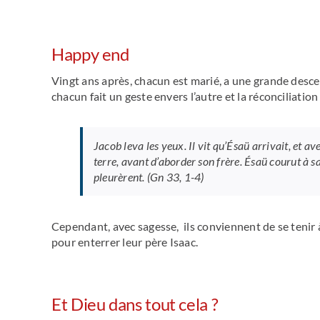
Happy end
Vingt ans après, chacun est marié, a une grande des
chacun fait un geste envers l’autre et la réconciliation 
Jacob leva les yeux. Il vit qu’Ésaü arrivait, et av
terre, avant d’aborder son frère. Ésaü courut à sa 
pleurèrent. (Gn 33, 1-4)
Cependant, avec sagesse, ils conviennent de se tenir à
pour enterrer leur père Isaac.
Et Dieu dans tout cela ?