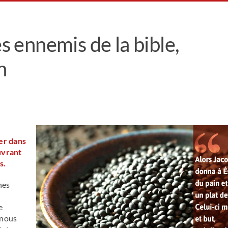
es ennemis de la bible,
n
ver dans
uvrant
s.
hes
e
 nous