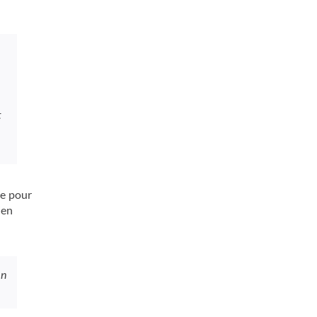
t
re pour
ien
en