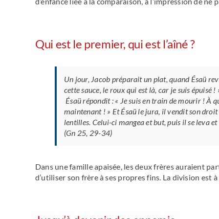
d’enfance liée à la comparaison, à l’impression de ne 
Qui est le premier, qui est l’aîné ?
Un jour, Jacob préparait un plat, quand Ésaü rev
cette sauce, le roux qui est là, car je suis épuisé 
Ésaü répondit : « Je suis en train de mourir ! À q
maintenant ! » Et Ésaü le jura, il vendit son droi
lentilles. Celui-ci mangea et but, puis il se leva e
(Gn 25, 29-34)
Dans une famille apaisée, les deux frères auraient part
d’utiliser son frère à ses propres fins. La division est à