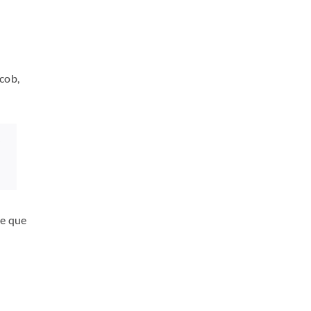
cob,
e
te que