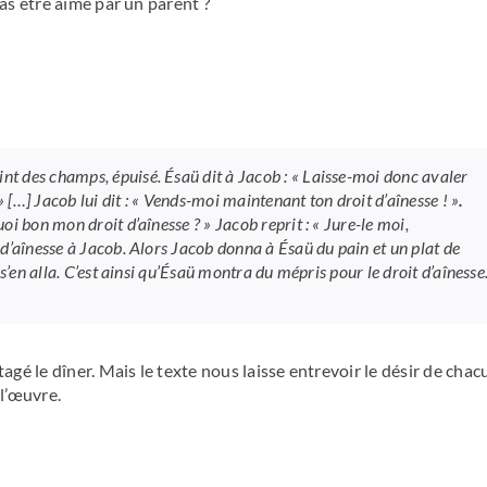
pas être aimé par un parent ?
int des champs, épuisé. Ésaü dit à Jacob : « Laisse-moi donc avaler
! » […] Jacob lui dit : « Vends-moi maintenant ton droit d’aînesse ! »
.
uoi bon mon droit d’aînesse ? » Jacob reprit : « Jure-le moi,
t d’aînesse à Jacob. Alors Jacob donna à Ésaü du pain et un plat de
t s’en alla. C’est ainsi qu’Ésaü montra du mépris pour le droit d’aînesse
agé le dîner. Mais le texte nous laisse entrevoir le désir de chac
 l’œuvre.