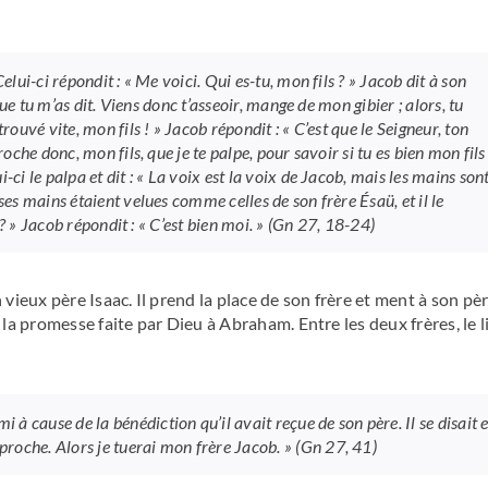
elui-ci répondit : « Me voici. Qui es-tu, mon fils ? » Jacob dit à son
 que tu m’as dit. Viens donc t’asseoir, mange de mon gibier ; alors, tu
rouvé vite, mon fils ! » Jacob répondit : « C’est que le Seigneur, ton
roche donc, mon fils, que je te palpe, pour savoir si tu es bien mon fils
-ci le palpa et dit : « La voix est la voix de Jacob, mais les mains son
ses mains étaient velues comme celles de son frère Ésaü, et il le
ü ? » Jacob répondit : « C’est bien moi. » (Gn 27, 18-24)
 vieux père Isaac. Il prend la place de son frère et ment à son pè
 la promesse faite par Dieu à Abraham. Entre les deux frères, le l
 cause de la bénédiction qu’il avait reçue de son père. Il se disait 
roche. Alors je tuerai mon frère Jacob. » (Gn 27, 41)