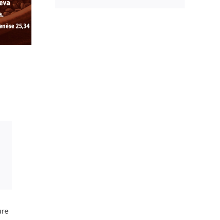
a
ure