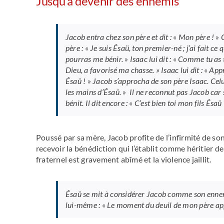
Jusqu’à devenir des ennemis
J
acob entra chez son père et dit : « Mon père ! » C
père : « Je suis Ésaü, ton premier-né ; j’ai fait ce
pourras me bénir. » Isaac lui dit : « Comme tu as t
Dieu, a favorisé ma chasse. » Isaac lui dit : « App
Ésaü ! » Jacob s’approcha de son père Isaac. Celui
les mains d’Ésaü. » Il ne reconnut pas Jacob car 
bénit. Il dit encore : « C’est bien toi mon fils Ésa
Poussé par sa mère, Jacob profite de l’infirmité de son
recevoir la bénédiction qui l’établit comme héritier de
fraternel est gravement abîmé et la violence jaillit.
Ésaü se mit à considérer Jacob comme son ennemi à
lui-même : « Le moment du deuil de mon père app