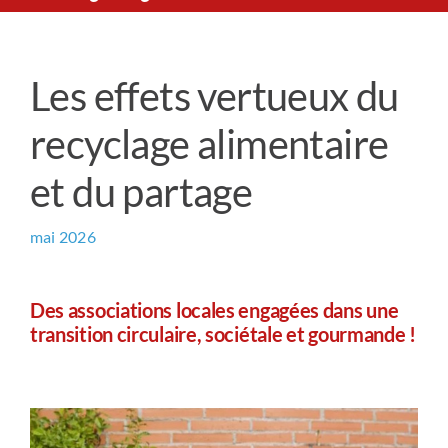
Le Chemin du Cœur
Les effets vertueux du
Prière universelle
recyclage alimentaire
News
et du partage
Qui sommes-nous ?
mai 2026
Contact
Des associations locales engagées dans une
transition circulaire, sociétale et gourmande !