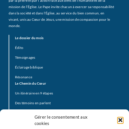
par la prière et par l’action face aux défis de l’humanité et de la
mission de l’Église. Le Pape invite chacun à exercer sa responsabilité
dans la société et dans l’Église, au service du bien commun, en
vivant, unis au Cœur de Jésus, une mission de compassion pour le
monde.
Le dossier du mois
Édito
Témoignages
Éclairage biblique
Résonance
Le Chemin du Cœur
Un itinéraire en 9 étapes
Des témoins en parlent
Prière d’offrande
Gérer le consentement aux
La Vidéo du Pape
cookies
Click to Pray