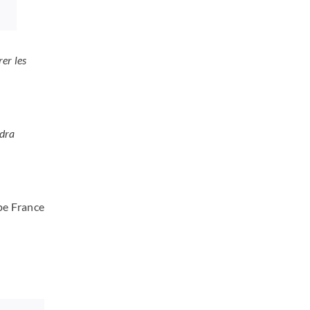
er les
ndra
pe France