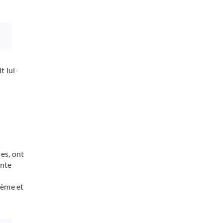
t lui-
les, ont
inte
uième et