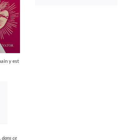
ain y est
à, dans ce