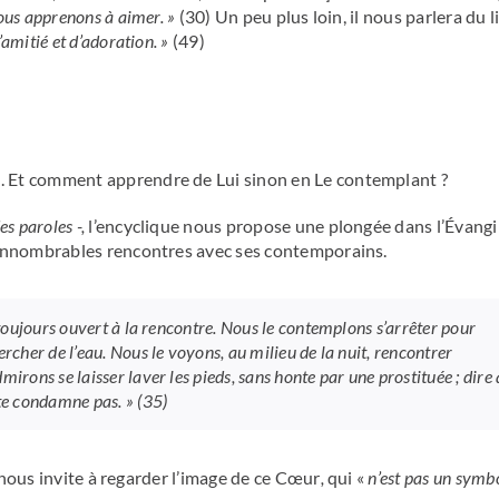
ous apprenons à aimer. »
(30) Un peu plus loin, il nous parlera du l
’amitié et d’adoration. »
(49)
s
. Et comment apprendre de Lui sinon en Le contemplant ?
es paroles -,
l’encyclique nous propose une plongée dans l’Évangi
 innombrables rencontres avec ses contemporains.
 toujours ouvert à la rencontre. Nous le contemplons s’arrêter pour
ercher de l’eau. Nous le voyons, au milieu de la nuit, rencontrer
irons se laisser laver les pieds, sans honte par une prostituée ; dire 
 te condamne pas. »
(35)
 nous invite à regarder l’image de ce Cœur
,
qui «
n’est pas un symb