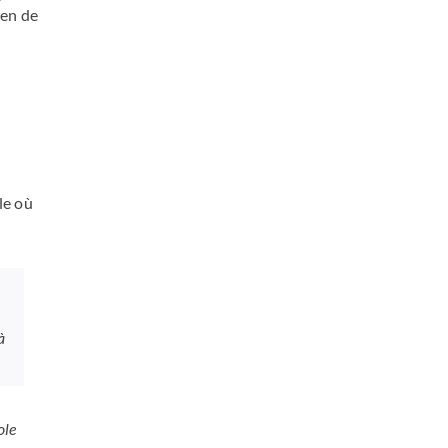
ien de
le où
à
ole