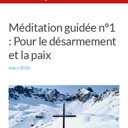
Le Chemin du Cœur
Méditation guidée n°1
Prière universelle
: Pour le désarmement
News
et la paix
Qui sommes-nous ?
mars 2026
Contact