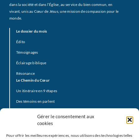
dans la société et dans l’Église, au service du bien commun, en
vivant, unis au Cœur de Jésus, une mission de compassion pour le
monde.
Le dossier du mois
Édito
Témoignages
Éclairage biblique
Résonance
Le Chemin du Cœur
Un itinéraire en 9 étapes
Des témoins en parlent
Prière d’offrande
Gérer le consentement aux
La Vidéo du Pape
cookies
Click to Pray
Pour offrir les meilleures expériences, nous utilisons des technologies telles