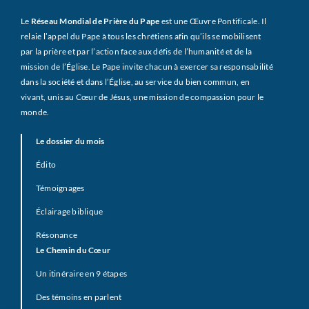
Le
Réseau Mondial de Prière du Pape
est une Œuvre Pontificale. Il
relaie l’appel du Pape à tous les chrétiens afin qu’ils se mobilisent
par la prière et par l’action face aux défis de l’humanité et de la
mission de l’Église. Le Pape invite chacun à exercer sa responsabilité
dans la société et dans l’Église, au service du bien commun, en
vivant, unis au Cœur de Jésus, une mission de compassion pour le
monde.
Le dossier du mois
Édito
Témoignages
Éclairage biblique
Résonance
Le Chemin du Cœur
Un itinéraire en 9 étapes
Des témoins en parlent