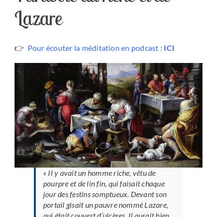
Lazare
👉
Pour écouter
la méditation en podcast :
ICI
« Il y avait un homme riche, vêtu de
pourpre et de lin fin, qui faisait chaque
jour des festins somptueux. Devant son
portail gisait un pauvre nommé Lazare,
qui était couvert d’ulcères. Il aurait bien