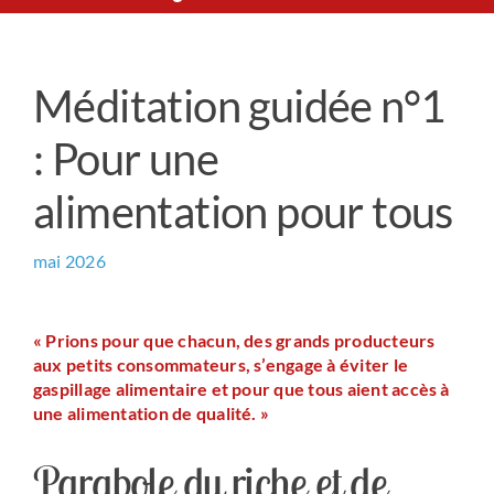
Le Chemin du Cœur
Méditation guidée n°1
Prière universelle
: Pour une
News
alimentation pour tous
Qui sommes-nous ?
mai 2026
Contact
« Prions pour que chacun, des grands producteurs
aux petits consommateurs, s’engage à éviter le
gaspillage alimentaire et pour que tous aient accès à
une alimentation de qualité. »
Parabole du riche et de