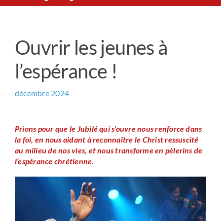
Le Chemin du Cœur
Ouvrir les jeunes à
Prière universelle
l’espérance !
News
décembre 2024
Qui sommes-nous ?
Prions pour que le Jubilé qui s’ouvre nous renforce dans
la foi, en nous aidant à reconnaître le Christ ressuscité
Contact
au milieu de nos vies, et nous transforme en pèlerins de
l’espérance chrétienne.