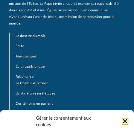
mission de l’Église. Le Pape invite chacun à exercer sa responsabilité
dans la société et dans l’Église, au service du bien commun, en
vivant, unis au Cœur de Jésus, une mission de compassion pour le
monde.
Le dossier du mois
Édito
Témoignages
Éclairage biblique
Résonance
Le Chemin du Cœur
Un itinéraire en 9 étapes
Des témoins en parlent
Prière d’offrande
Gérer le consentement aux
La Vidéo du Pape
cookies
Click to Pray