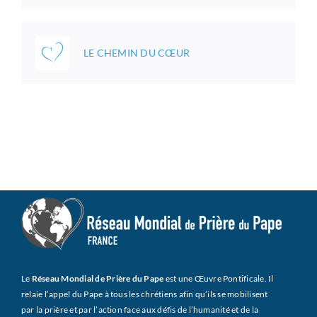
LE CHEMIN DU CŒUR
Le
Réseau Mondial de Prière du Pape
est une Œuvre Pontificale. Il
relaie l’appel du Pape à tous les chrétiens afin qu’ils se mobilisent
par la prière et par l’action face aux défis de l’humanité et de la