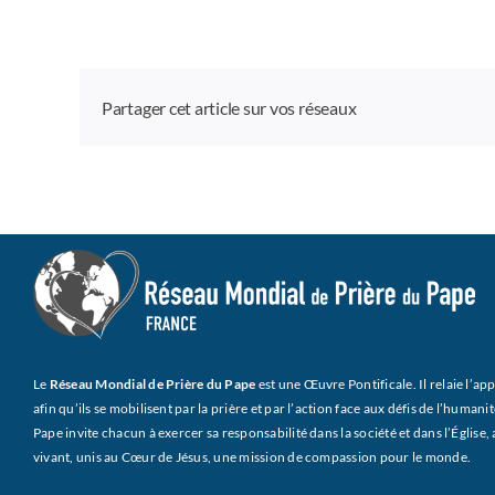
Partager cet article sur vos réseaux
Le
Réseau Mondial de Prière du Pape
est une Œuvre Pontificale. Il relaie l’ap
afin qu’ils se mobilisent par la prière et par l’action face aux défis de l’humanité
Pape invite chacun à exercer sa responsabilité dans la société et dans l’Églis
vivant, unis au Cœur de Jésus, une mission de compassion pour le monde.