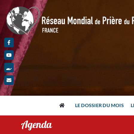
Passer
au
contenu
LE DOSSIER DU MOIS
L
Agenda