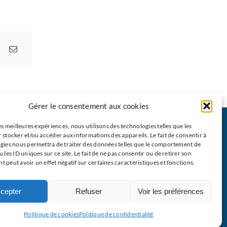
Gérer le consentement aux cookies
emin du Cœur
La Vidéo du Pape
Le
M
EJ
es meilleures expériences, nous utilisons des technologies telles que les
 stocker et/ou accéder aux informations des appareils. Le fait de consentir à
néraire en 9
Click to Pray
Les partenaires
gies nous permettra de traiter des données telles que le comportement de
s
Prier avec la Parole
 les ID uniques sur ce site. Le fait de ne pas consentir ou de retirer son
Restons en contact
 peut avoir un effet négatif sur certaines caractéristiques et fonctions.
émoins en
de Dieu
Nous écrire
t
Prière Universelle
cepter
Refuser
Voir les préférences
 d’offrande
Agenda
Mentions légales
Politique de
Politique de cookies
Politique de confidentialité
confidentialit
é