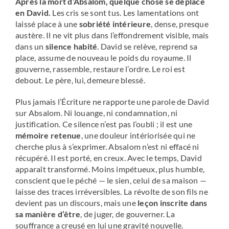
Après la mort d’Absalom, quelque chose se déplace
en David.
Les cris se sont tus. Les lamentations ont
laissé place à une
sobriété intérieure
, dense, presque
austère. Il ne vit plus dans l’effondrement visible, mais
dans un
silence habité
. David se relève, reprend sa
place, assume de nouveau le poids du royaume. Il
gouverne, rassemble, restaure l’ordre. Le roi est
debout. Le père, lui, demeure blessé.
Plus jamais l’Écriture ne rapporte une parole de David
sur Absalom. Ni louange, ni condamnation, ni
justification. Ce silence n’est pas l’oubli ; il est une
mémoire retenue
, une douleur intériorisée qui ne
cherche plus à s’exprimer. Absalom n’est ni effacé ni
récupéré. Il est porté, en creux. Avec le temps, David
apparaît transformé. Moins impétueux, plus humble,
conscient que le péché — le sien, celui de sa maison —
laisse des traces irréversibles. La révolte de son fils ne
devient pas un discours, mais une
leçon inscrite dans
sa manière d’être
, de juger, de gouverner. La
souffrance a creusé en lui une gravité nouvelle.