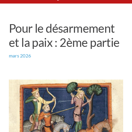
Le Chemin du Cœur
Pour le désarmement
Prière universelle
et la paix : 2ème partie
News
mars 2026
Qui sommes-nous ?
Contact