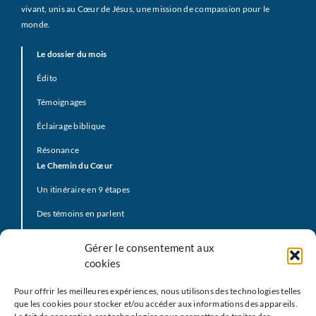
vivant, unis au Cœur de Jésus, une mission de compassion pour le
monde.
Le dossier du mois
Édito
Témoignages
Éclairage biblique
Résonance
Le Chemin du Cœur
Un itinéraire en 9 étapes
Des témoins en parlent
Prière d’offrande
Gérer le consentement aux
La Vidéo du Pape
cookies
Click to Pray
Pour offrir les meilleures expériences, nous utilisons des technologies telles
Prier avec la Parole de Dieu
que les cookies pour stocker et/ou accéder aux informations des appareils.