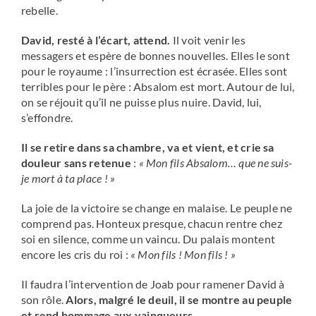
rebelle.
David, resté à l’écart, attend.
Il voit venir les
messagers et espère de bonnes nouvelles. Elles le sont
pour le royaume : l’insurrection est écrasée. Elles sont
terribles pour le père : Absalom est mort. Autour de lui,
on se réjouit qu’il ne puisse plus nuire. David, lui,
s’effondre.
Il se retire dans sa chambre, va et vient, et crie sa
douleur sans retenue
:
« Mon fils Absalom… que ne suis-
je mort à ta place ! »
La joie de la victoire se change en malaise. Le peuple ne
comprend pas. Honteux presque, chacun rentre chez
soi en silence, comme un vaincu. Du palais montent
encore les cris du roi :
« Mon fils ! Mon fils ! »
Il faudra l’intervention de Joab pour ramener David à
son rôle.
Alors, malgré le deuil, il se montre au peuple
et rend hommage aux vainqueurs.