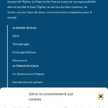
mission de l’Église. Le Pape invite chacun à exercer sa responsabilité
dans la société et dans l’Église, au service du bien commun, en
vivant, unis au Cœur de Jésus, une mission de compassion pour le
monde.
Le dossier du mois
Édito
Témoignages
Éclairage biblique
Résonance
Le Chemin du Cœur
Un itinéraire en 9 étapes
Des témoins en parlent
Prière d’offrande
Gérer le consentement aux
La Vidéo du Pape
cookies
Click to Pray