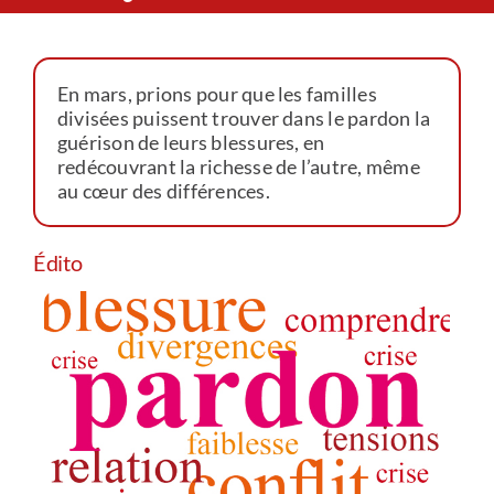
Le Chemin du Cœur
En mars, prions pour que les familles
Prière universelle
divisées puissent trouver dans le pardon la
guérison de leurs blessures, en
redécouvrant la richesse de l’autre, même
News
au cœur des différences.
Qui sommes-nous ?
Édito
Contact