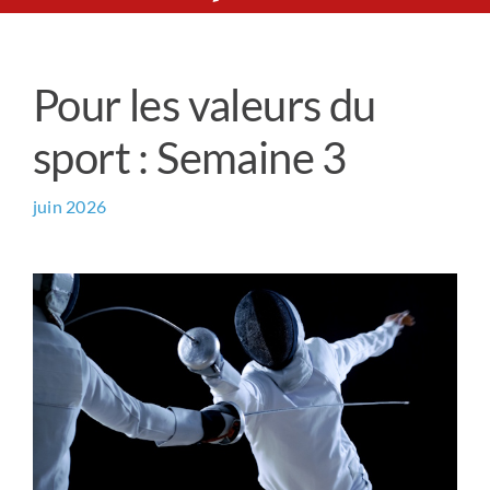
Le Chemin du Cœur
Pour les valeurs du
Prière universelle
sport : Semaine 3
News
juin 2026
Qui sommes-nous ?
Contact