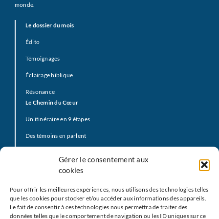
monde.
Le dossier du mois
Édito
Témoignages
Éclairage biblique
Résonance
Le Chemin du Cœur
Un itinéraire en 9 étapes
Des témoins en parlent
Prière d’offrande
Gérer le consentement aux
La Vidéo du Pape
cookies
Click to Pray
Pour offrir les meilleures expériences, nous utilisons des technologies telles
Prier avec la Parole de Dieu
que les cookies pour stocker et/ou accéder aux informations des appareils.
Le fait de consentir à ces technologies nous permettra de traiter des
Prière Universelle
données telles que le comportement de navigation ou les ID uniques sur ce