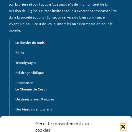
par la prière et par l’action face aux défis de l’humanité et de la
mission de l’Église. Le Pape invite chacun à exercer sa responsabilité
dans la société et dans l’Église, au service du bien commun, en
vivant, unis au Cœur de Jésus, une mission de compassion pour le
monde.
Le dossier du mois
Édito
Témoignages
Éclairage biblique
Résonance
Le Chemin du Cœur
Un itinéraire en 9 étapes
Des témoins en parlent
Prière d’offrande
Gérer le consentement aux
La Vidéo du Pape
cookies