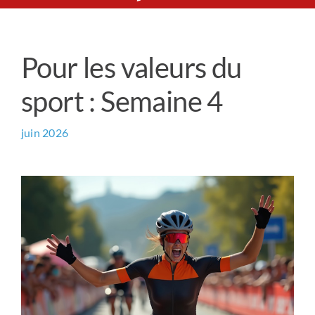
Le Chemin du Cœur
Pour les valeurs du
Prière universelle
sport : Semaine 4
News
juin 2026
Qui sommes-nous ?
Contact