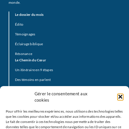
monde.
Le dossier du mois
Édito
Témoignages
Éclairage biblique
Résonance
Le Chemin du Cœur
Un itinéraire en 9 étapes
Des témoins en parlent
Prière d’offrande
Gérer le consentement aux
La Vidéo du Pape
cookies
Click to Pray
Pour offrir les meilleures expériences, nous utilisons des technologies telles
Prier avec la Parole de Dieu
que les cookies pour stocker et/ou accéder aux informations des appareils.
Le fait de consentir à ces technologies nous permettra de traiter des
Prière Universelle
données telles que le comportement de navigation ou les ID uniques sur ce