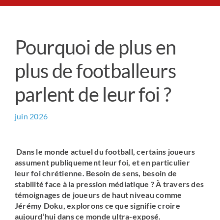
Le Chemin du Cœur
Pourquoi de plus en
Prière universelle
plus de footballeurs
News
parlent de leur foi ?
Qui sommes-nous ?
juin 2026
Contact
Dans le monde actuel du football, certains joueurs
assument publiquement leur foi, et en particulier
leur foi chrétienne. Besoin de sens, besoin de
stabilité face à la pression médiatique ? À travers des
témoignages de joueurs de haut niveau comme
Jérémy Doku, explorons ce que signifie croire
aujourd’hui dans ce monde ultra-exposé.