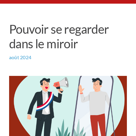
Le Chemin du Cœur
Pouvoir se regarder
Prière universelle
dans le miroir
News
août 2024
Qui sommes-nous ?
Contact