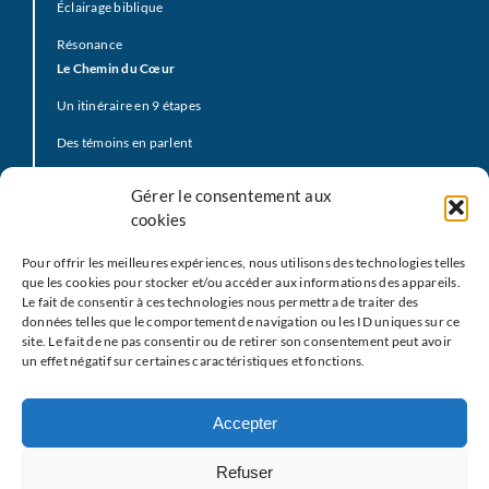
Éclairage biblique
Résonance
Le Chemin du Cœur
Un itinéraire en 9 étapes
Des témoins en parlent
Prière d’offrande
Gérer le consentement aux
La Vidéo du Pape
cookies
Click to Pray
Pour offrir les meilleures expériences, nous utilisons des technologies telles
Prier avec la Parole de Dieu
que les cookies pour stocker et/ou accéder aux informations des appareils.
Le fait de consentir à ces technologies nous permettra de traiter des
Prière Universelle
données telles que le comportement de navigation ou les ID uniques sur ce
site. Le fait de ne pas consentir ou de retirer son consentement peut avoir
Agenda
un effet négatif sur certaines caractéristiques et fonctions.
Le
M
EJ
Les partenaires
Accepter
Restons en contact
Refuser
Nous écrire