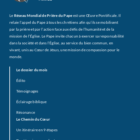
Le
Réseau Mondial de Prière du Pape
est une Œuvre Pontificale. Il
relaie l’appel du Pape à tous les chrétiens afin qu’ils se mobilisent
par la prière et par l’action face aux défis de l’humanité et de la
mission de l’Église. Le Pape invite chacun à exercer sa responsabilité
dans la société et dans l’Église, au service du bien commun, en
vivant, unis au Cœur de Jésus, une mission de compassion pour le
monde.
Le dossier du mois
Édito
Témoignages
Éclairage biblique
Résonance
Le Chemin du Cœur
Un itinéraire en 9 étapes