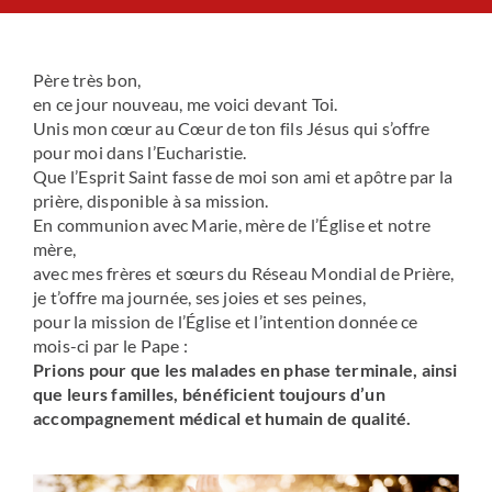
Le Chemin du Cœur
Père très bon,
en ce jour nouveau, me voici devant Toi.
Prière universelle
Unis mon cœur au Cœur de ton fils Jésus qui s’offre
pour moi dans l’Eucharistie.
Que l’Esprit Saint fasse de moi son ami et apôtre par la
News
prière, disponible à sa mission.
En communion avec Marie, mère de l’Église et notre
mère,
Qui sommes-nous ?
avec mes frères et sœurs du Réseau Mondial de Prière,
je t’offre ma journée, ses joies et ses peines,
pour la mission de l’Église et l’intention donnée ce
Contact
mois-ci par le Pape :
Prions pour que les malades en phase terminale, ainsi
que leurs familles, bénéficient toujours d’un
accompagnement médical et humain de qualité.