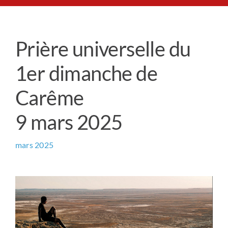
Le Chemin du Cœur
Prière universelle du
Prière universelle
1er dimanche de
News
Carême
9 mars 2025
Qui sommes-nous ?
mars 2025
Contact