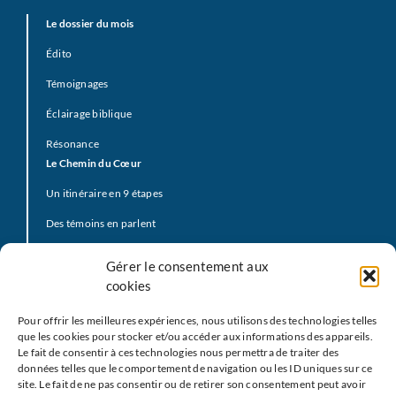
Le dossier du mois
Édito
Témoignages
Éclairage biblique
Résonance
Le Chemin du Cœur
Un itinéraire en 9 étapes
Des témoins en parlent
Prière d’offrande
Gérer le consentement aux
La Vidéo du Pape
cookies
Click to Pray
Pour offrir les meilleures expériences, nous utilisons des technologies telles
Prier avec la Parole de Dieu
que les cookies pour stocker et/ou accéder aux informations des appareils.
Le fait de consentir à ces technologies nous permettra de traiter des
Prière Universelle
données telles que le comportement de navigation ou les ID uniques sur ce
site. Le fait de ne pas consentir ou de retirer son consentement peut avoir
Agenda