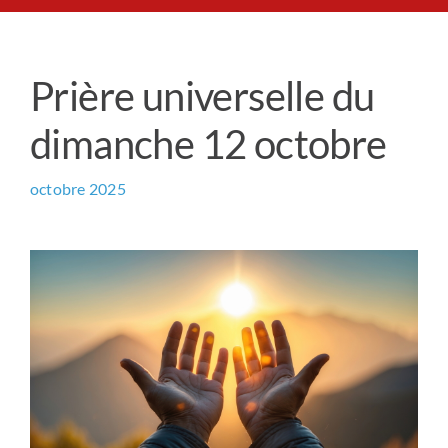
Le Chemin du Cœur
Prière universelle du
Prière universelle
dimanche 12 octobre
News
octobre 2025
Qui sommes-nous ?
Contact