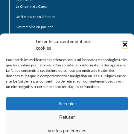
Le Chemin du Cœur
Un itinéraire en 9 étapes
Des témoins en parlent
Prière d’offrande
Gérer le consentement aux
La Vidéo du Pape
cookies
Click to Pray
Pour offrir les meilleures expériences, nous utilisons des technologies telles
Prier avec la Parole de Dieu
que les cookies pour stocker et/ou accéder aux informations des appareils.
Le fait de consentir à ces technologies nous permettra de traiter des
Prière Universelle
données telles que le comportement de navigation ou les ID uniques sur ce
site. Le fait de ne pas consentir ou de retirer son consentement peut avoir
Agenda
un effet négatif sur certaines caractéristiques et fonctions.
Le
M
EJ
Les partenaires
Accepter
Restons en contact
Refuser
Nous écrire
Voir les préférences