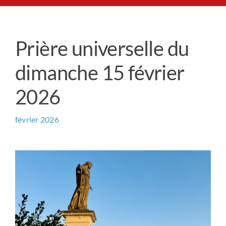
Le Chemin du Cœur
Prière universelle du
Prière universelle
dimanche 15 février
News
2026
Qui sommes-nous ?
février 2026
Contact