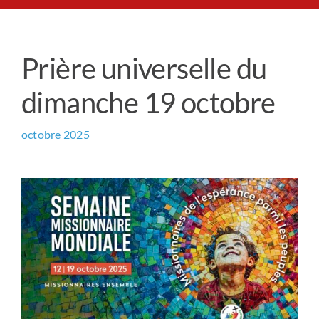
Le Chemin du Cœur
Prière universelle du
Prière universelle
dimanche 19 octobre
News
octobre 2025
Qui sommes-nous ?
Contact