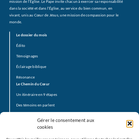
mission de l’Église. Le Pape invite chacun à exercer sa responsabilité
dans la société et dans l’Église, au service du bien commun, en
vivant, unis au Cœur de Jésus, une mission de compassion pour le
monde.
Le dossier du mois
Édito
Témoignages
Éclairage biblique
Résonance
Le Chemin du Cœur
Un itinéraire en 9 étapes
Des témoins en parlent
Prière d’offrande
Gérer le consentement aux
La Vidéo du Pape
cookies
Click to Pray