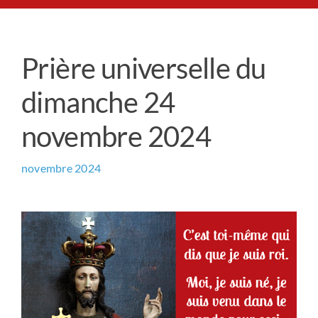
Le Chemin du Cœur
Prière universelle du
Prière universelle
dimanche 24
News
novembre 2024
Qui sommes-nous ?
novembre 2024
Contact