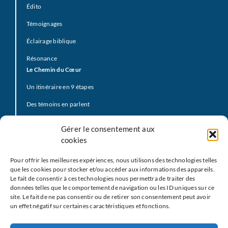
Édito
Témoignages
Éclairage biblique
Résonance
Le Chemin du Cœur
Un itinéraire en 9 étapes
Des témoins en parlent
Prière d’offrande
Gérer le consentement aux
La Vidéo du Pape
cookies
Click to Pray
Pour offrir les meilleures expériences, nous utilisons des technologies telles
Prier avec la Parole de Dieu
que les cookies pour stocker et/ou accéder aux informations des appareils.
Le fait de consentir à ces technologies nous permettra de traiter des
Prière Universelle
données telles que le comportement de navigation ou les ID uniques sur ce
site. Le fait de ne pas consentir ou de retirer son consentement peut avoir
Agenda
un effet négatif sur certaines caractéristiques et fonctions.
Le
M
EJ