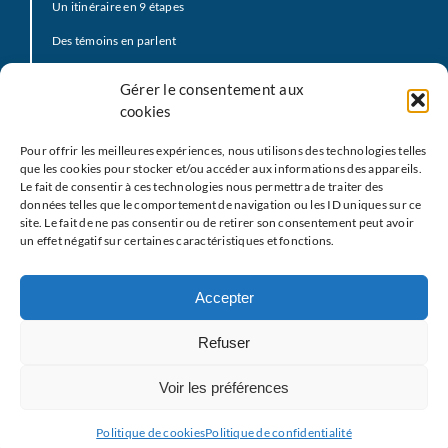
Un itinéraire en 9 étapes
Des témoins en parlent
Prière d’offrande
Gérer le consentement aux
La Vidéo du Pape
cookies
Click to Pray
Pour offrir les meilleures expériences, nous utilisons des technologies telles
Prier avec la Parole de Dieu
que les cookies pour stocker et/ou accéder aux informations des appareils.
Le fait de consentir à ces technologies nous permettra de traiter des
Prière Universelle
données telles que le comportement de navigation ou les ID uniques sur ce
site. Le fait de ne pas consentir ou de retirer son consentement peut avoir
Agenda
un effet négatif sur certaines caractéristiques et fonctions.
Le
M
EJ
Les partenaires
Accepter
Restons en contact
Refuser
Nous écrire
Voir les préférences
Mentions légales
Politique de cookies
Politique de confidentialité
Politique de confidentialit
é