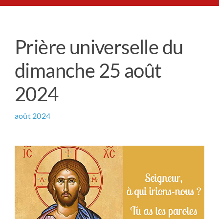
Le Chemin du Cœur
Prière universelle du
Prière universelle
dimanche 25 août
News
2024
Qui sommes-nous ?
août 2024
Contact