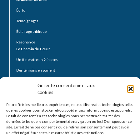
Édito
Témoignages
Éclairage biblique
Résonance
Le Chemin du Cœur
Un itinéraire en 9 étapes
Des témoins en parlent
Prière d’offrande
Gérer le consentement aux
La Vidéo du Pape
cookies
Click to Pray
Pour offrir les meilleures expériences, nous utilisons des technologies telles
Prier avec la Parole de Dieu
que les cookies pour stocker et/ou accéder aux informations des appareils.
Le fait de consentir à ces technologies nous permettra de traiter des
Prière Universelle
données telles que le comportement de navigation ou les ID uniques sur ce
site. Le fait de ne pas consentir ou de retirer son consentement peut avoir
Agenda
un effet négatif sur certaines caractéristiques et fonctions.
Le
M
EJ