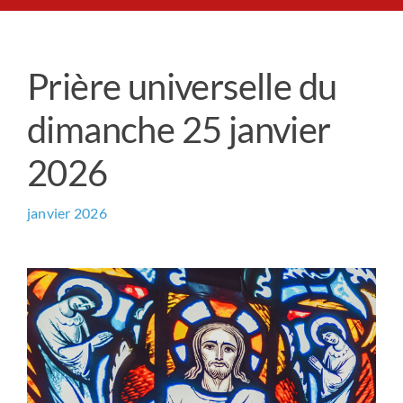
Le Chemin du Cœur
Prière universelle du
Prière universelle
dimanche 25 janvier
News
2026
Qui sommes-nous ?
janvier 2026
Contact