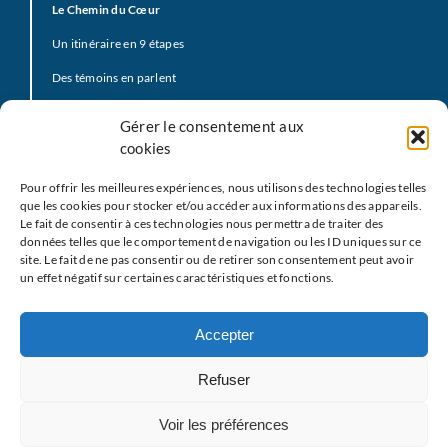
Le Chemin du Cœur
Un itinéraire en 9 étapes
Des témoins en parlent
Prière d’offrande
Gérer le consentement aux
La Vidéo du Pape
cookies
Click to Pray
Pour offrir les meilleures expériences, nous utilisons des technologies telles
Prier avec la Parole de Dieu
que les cookies pour stocker et/ou accéder aux informations des appareils.
Le fait de consentir à ces technologies nous permettra de traiter des
Prière Universelle
données telles que le comportement de navigation ou les ID uniques sur ce
site. Le fait de ne pas consentir ou de retirer son consentement peut avoir
Agenda
un effet négatif sur certaines caractéristiques et fonctions.
Le
M
EJ
Les partenaires
Accepter
Restons en contact
Refuser
Nous écrire
Voir les préférences