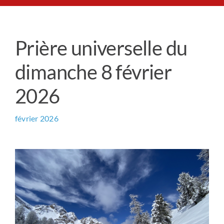
Le Chemin du Cœur
Prière universelle du
Prière universelle
dimanche 8 février
News
2026
Qui sommes-nous ?
février 2026
Contact