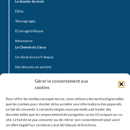
Le dossier du mois
Édito
Témoignages
Éclairage biblique
Résonance
Le Chemin du Cœur
Un itinéraire en 9 étapes
Des témoins en parlent
Prière d’offrande
Gérer le consentement aux
La Vidéo du Pape
cookies
Click to Pray
Pour offrir les meilleures expériences, nous utilisons des technologies telles
Prier avec la Parole de Dieu
que les cookies pour stocker et/ou accéder aux informations des appareils.
Le fait de consentir à ces technologies nous permettra de traiter des
Prière Universelle
données telles que le comportement de navigation ou les ID uniques sur ce
site. Le fait de ne pas consentir ou de retirer son consentement peut avoir
Agenda
un effet négatif sur certaines caractéristiques et fonctions.
Le
M
EJ