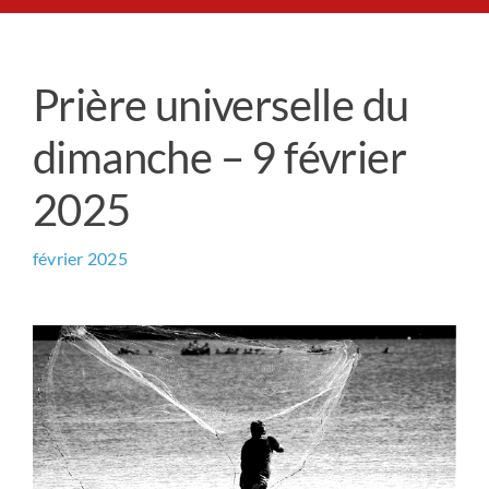
Le Chemin du Cœur
Prière universelle du
Prière universelle
dimanche – 9 février
News
2025
Qui sommes-nous ?
février 2025
Contact