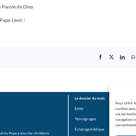
a Parole de Dieu
 Pape Léon !
Le dossier du mois
Le Ch
Pour offrir l
Édito
Un iti
cookies pour
ces technolo
étape
Témoignages
navigation ou
consentement
Des t
Éclairage biblique
parlen
pel du Pape à tous les chrétiens