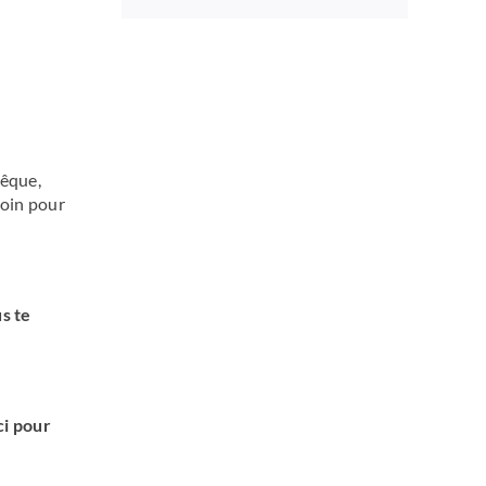
vêque,
soin pour
s te
ci pour