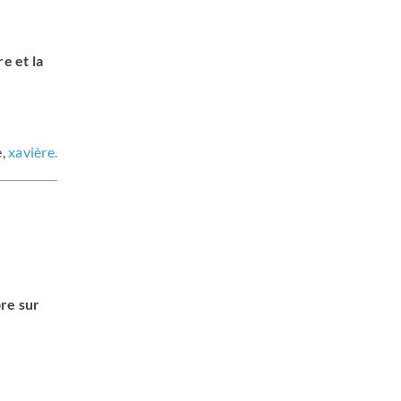
e et la
e,
xavière.
re sur