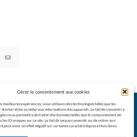
Gérer le consentement aux cookies
emin du Cœur
La Vidéo du Pape
Le
M
EJ
es meilleures expériences, nous utilisons des technologies telles que les
néraire en 9
Click to Pray
Les partenaires
 stocker et/ou accéder aux informations des appareils. Le fait de consentir à
gies nous permettra de traiter des données telles que le comportement de
s
Prier avec la Parole
 les ID uniques sur ce site. Le fait de ne pas consentir ou de retirer son
Restons en contact
 peut avoir un effet négatif sur certaines caractéristiques et fonctions.
émoins en
de Dieu
Nous écrire
t
Prière Universelle