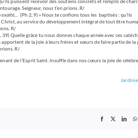
u’ils puissent recevoir des soutiens concrets et remplis de chari
entourage. Seigneur, nous t’en prions. R/
’a exalté…
(Ph 2, 9) » Nous te confions tous les baptisés : qu’ils
 Christ, au service du développement intégral de tout être huma
ions. R/
, 39) Quelle grâce tu nous donnes chaque année avec ces caté
apportent de la joie à leurs frères et sœurs de faire partie de la
prions. R/
enant de l’Esprit Saint. Insuffle dans nos cœurs la joie de célébre
Jardinie