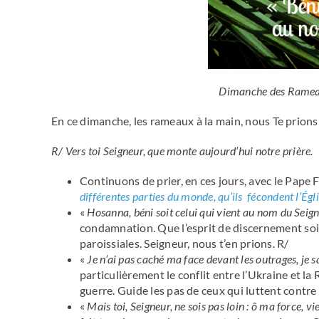
Dimanche des Rameau
En ce dimanche, les rameaux à la main, nous Te prion
R/ Vers toi Seigneur, que monte aujourd’hui notre prière.
Continuons de prier, en ces jours, avec le Pape 
différentes parties du monde, qu’ils fécondent l’Égl
«
Hosanna, béni soit celui qui vient au nom du Seign
condamnation. Que l’esprit de discernement soi
paroissiales. Seigneur, nous t’en prions. R/
«
Je n’ai pas caché ma face devant les outrages, je s
particulièrement le conflit entre l’Ukraine et la
guerre. Guide les pas de ceux qui luttent contre l
«
Mais toi, Seigneur, ne sois pas loin : ô ma force, v