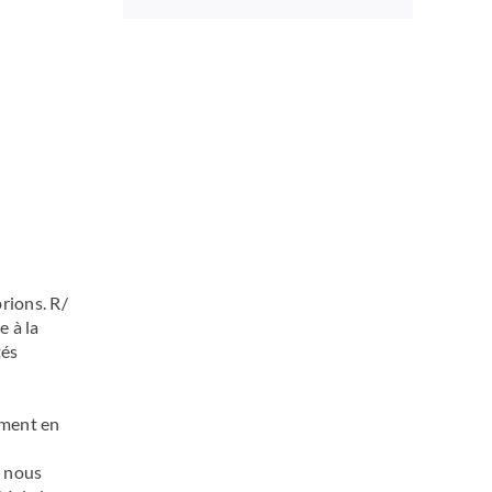
prions. R/
e à la
tés
ement en
e nous