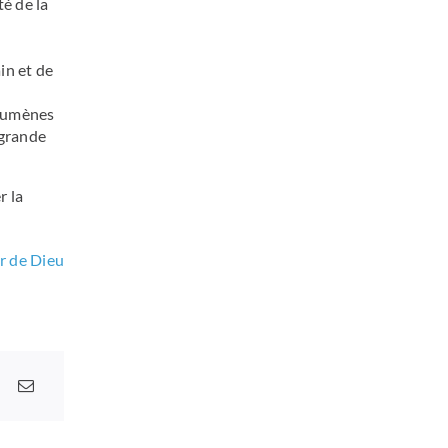
té de la
in et de
chumènes
 grande
r la
r de Dieu