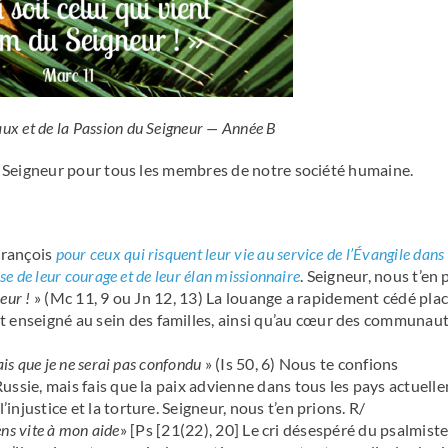
x et de la Passion du Seigneur — Année B
s Seigneur pour tous les membres de notre société humaine.
François
pour ceux qui risquent leur vie au service de l’Évangile dans
ise de leur courage et de leur élan missionnaire
. Seigneur, nous t’en 
eur !
» (Mc 11, 9 ou Jn 12, 13) La louange a rapidement cédé plac
t enseigné au sein des familles, ainsi qu’au cœur des communau
ais que je ne serai pas confondu
» (Is 50, 6) Nous te confions
 Russie, mais fais que la paix advienne dans tous les pays actuell
’injustice et la torture. Seigneur, nous t’en prions. R/
iens vite à mon aide
» [Ps [21(22), 20] Le cri désespéré du psalmist