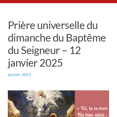
Le Chemin du Cœur
Prière universelle du
Prière universelle
dimanche du Baptême
News
du Seigneur – 12
janvier 2025
Qui sommes-nous ?
janvier 2025
Contact