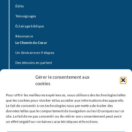
Édito
Témoignages
Éclairage biblique
Résonance
Le Chemin du Cœur
Un itinéraire en 9 étapes
Des témoins en parlent
Prière d’offrande
Gérer le consentement aux
La Vidéo du Pape
cookies
Click to Pray
Pour offrir les meilleures expériences, nous utilisons des technologies telles
Prier avec la Parole de Dieu
que les cookies pour stocker et/ou accéder aux informations des appareils.
Le fait de consentir à ces technologies nous permettra de traiter des
Prière Universelle
données telles que le comportement de navigation ou les ID uniques sur ce
site. Le fait de ne pas consentir ou de retirer son consentement peut avoir
Agenda
un effet négatif sur certaines caractéristiques et fonctions.
Le
M
EJ