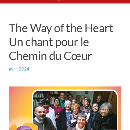
Le Chemin du Cœur
The Way of the Heart
Prière universelle
Un chant pour le
News
Chemin du Cœur
Qui sommes-nous ?
avril 2024
Contact