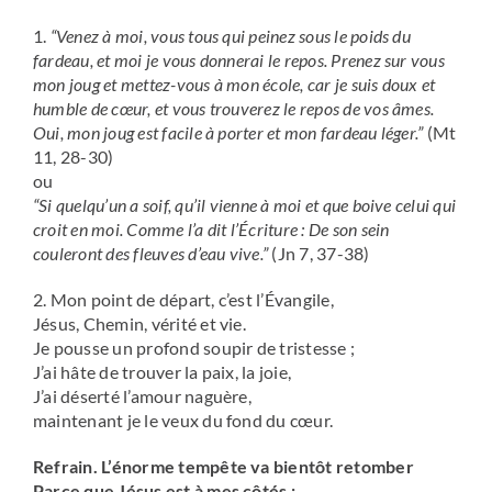
1.
“Venez à moi, vous tous qui peinez sous le poids du
fardeau, et moi je vous donnerai le repos. Prenez sur vous
mon joug et mettez-vous à mon école, car je suis doux et
humble de cœur, et vous trouverez le repos de vos âmes.
Oui, mon joug est facile à porter et mon fardeau léger.”
(Mt
11, 28-30)
ou
“Si quelqu’un a soif, qu’il vienne à moi et que boive celui qui
croit en moi. Comme l’a dit l’Écriture : De son sein
couleront des fleuves d’eau vive.”
(Jn 7, 37-38)
2. Mon point de départ, c’est l’Évangile,
Jésus, Chemin, vérité et vie.
Je pousse un profond soupir de tristesse ;
J’ai hâte de trouver la paix, la joie,
J’ai déserté l’amour naguère,
maintenant je le veux du fond du cœur.
Refrain. L’énorme tempête va bientôt retomber
Parce que Jésus est à mes côtés :