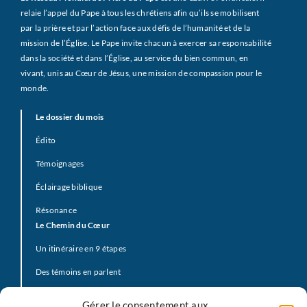
relaie l’appel du Pape à tous les chrétiens afin qu’ils se mobilisent
par la prière et par l’action face aux défis de l’humanité et de la
mission de l’Église. Le Pape invite chacun à exercer sa responsabilité
dans la société et dans l’Église, au service du bien commun, en
vivant, unis au Cœur de Jésus, une mission de compassion pour le
monde.
Le dossier du mois
Édito
Témoignages
Éclairage biblique
Résonance
Le Chemin du Cœur
Un itinéraire en 9 étapes
Des témoins en parlent
Prière d’offrande
Gérer le consentement aux