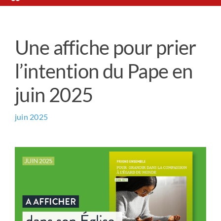
Le Chemin du Cœur
Une affiche pour prier
Prière universelle
l’intention du Pape en
News
juin 2025
Qui sommes-nous ?
juin 2025
Contact