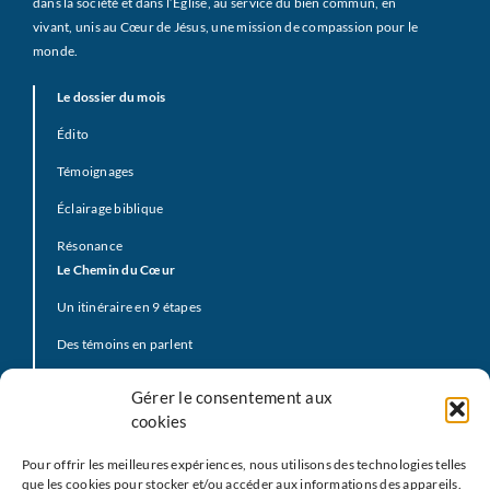
dans la société et dans l’Église, au service du bien commun, en
vivant, unis au Cœur de Jésus, une mission de compassion pour le
monde.
Le dossier du mois
Édito
Témoignages
Éclairage biblique
Résonance
Le Chemin du Cœur
Un itinéraire en 9 étapes
Des témoins en parlent
Prière d’offrande
Gérer le consentement aux
La Vidéo du Pape
cookies
Click to Pray
Pour offrir les meilleures expériences, nous utilisons des technologies telles
Prier avec la Parole de Dieu
que les cookies pour stocker et/ou accéder aux informations des appareils.