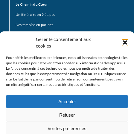
Le Chemin du Cœur
Un itinéraire en 9 étapes
Des témoins en parlent
Prière d’offrande
Gérer le consentement aux
La Vidéo du Pape
cookies
Click to Pray
Pour offrir les meilleures expériences, nous utilisons des technologies telles
Prier avec la Parole de Dieu
que les cookies pour stocker et/ou accéder aux informations des appareils.
Le fait de consentir à ces technologies nous permettra de traiter des
Prière Universelle
données telles que le comportement de navigation ou les ID uniques sur ce
site. Le fait de ne pas consentir ou de retirer son consentement peut avoir
Agenda
un effet négatif sur certaines caractéristiques et fonctions.
Le
M
EJ
Les partenaires
Accepter
Restons en contact
Refuser
Nous écrire
Voir les préférences