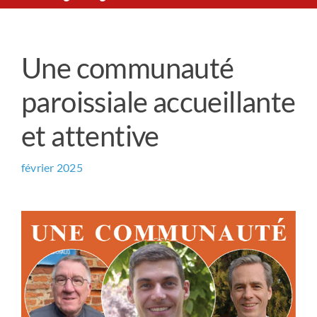
Le Chemin du Cœur
Une communauté
Prière universelle
paroissiale accueillante
News
et attentive
Qui sommes-nous ?
février 2025
Contact