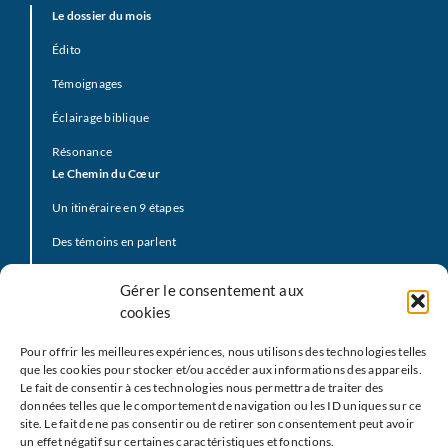
Le dossier du mois
Édito
Témoignages
Éclairage biblique
Résonance
Le Chemin du Cœur
Un itinéraire en 9 étapes
Des témoins en parlent
Prière d’offrande
Gérer le consentement aux
La Vidéo du Pape
cookies
Click to Pray
Pour offrir les meilleures expériences, nous utilisons des technologies telles
Prier avec la Parole de Dieu
que les cookies pour stocker et/ou accéder aux informations des appareils.
Le fait de consentir à ces technologies nous permettra de traiter des
Prière Universelle
données telles que le comportement de navigation ou les ID uniques sur ce
site. Le fait de ne pas consentir ou de retirer son consentement peut avoir
Agenda
un effet négatif sur certaines caractéristiques et fonctions.