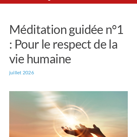
Le Chemin du Cœur
Méditation guidée n°1
Prière universelle
: Pour le respect de la
News
vie humaine
Qui sommes-nous ?
juillet 2026
Contact