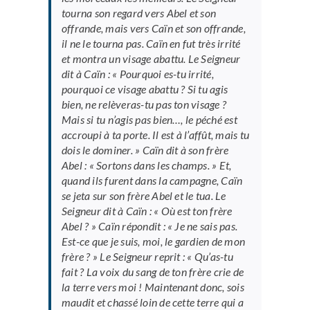
tourna son regard vers Abel et son
offrande, mais vers Caïn et son offrande,
il ne le tourna pas. Caïn en fut très irrité
et montra un visage abattu. Le Seigneur
dit à Caïn : « Pourquoi es-tu irrité,
pourquoi ce visage abattu ? Si tu agis
bien, ne relèveras-tu pas ton visage ?
Mais si tu n’agis pas bien…, le péché est
accroupi à ta porte. Il est à l’affût, mais tu
dois le dominer. » Caïn dit à son frère
Abel : « Sortons dans les champs. » Et,
quand ils furent dans la campagne, Caïn
se jeta sur son frère Abel et le tua. Le
Seigneur dit à Caïn : « Où est ton frère
Abel ? » Caïn répondit : « Je ne sais pas.
Est-ce que je suis, moi, le gardien de mon
frère ? » Le Seigneur reprit : « Qu’as-tu
fait ? La voix du sang de ton frère crie de
la terre vers moi ! Maintenant donc, sois
maudit et chassé loin de cette terre qui a