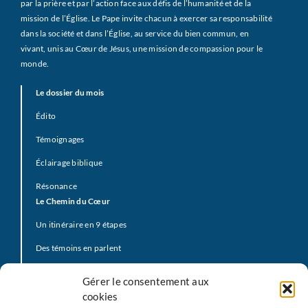
par la prière et par l’action face aux défis de l’humanité et de la
mission de l’Église. Le Pape invite chacun à exercer sa responsabilité
dans la société et dans l’Église, au service du bien commun, en
vivant, unis au Cœur de Jésus, une mission de compassion pour le
monde.
Le dossier du mois
Édito
Témoignages
Éclairage biblique
Résonance
Le Chemin du Cœur
Un itinéraire en 9 étapes
Des témoins en parlent
Prière d’offrande
Gérer le consentement aux
La Vidéo du Pape
cookies