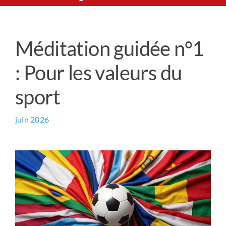
Le Chemin du Cœur
Méditation guidée n°1
Prière universelle
: Pour les valeurs du
News
sport
Qui sommes-nous ?
juin 2026
Contact